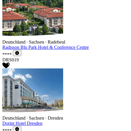
Deutschland ∙ Sachsen ∙ Radebeul
Radisson Blu Park Hotel & Conference Centre
****
DRS019
Deutschland ∙ Sachsen ∙ Dresden
Dorint Hotel Dresden
****