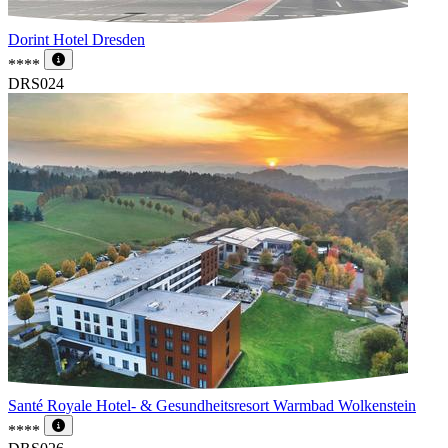
Dorint Hotel Dresden
****
DRS024
Santé Royale Hotel- & Gesundheitsresort Warmbad Wolkenstein
****