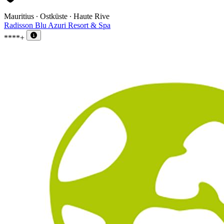
Mauritius ∙ Ostküste ∙ Haute Rive
Radisson Blu Azuri Resort & Spa
****+