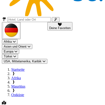
Deine Favoriten
Afrika
Asien und Orient
Europa
Türkei
USA, Mittelamerika, Karibik
Startseite
Afrika
Mauritius
Ostküste