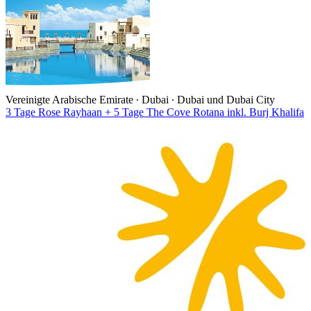
Vereinigte Arabische Emirate ∙ Dubai ∙ Dubai und Dubai City
3 Tage Rose Rayhaan + 5 Tage The Cove Rotana inkl. Burj Khalifa