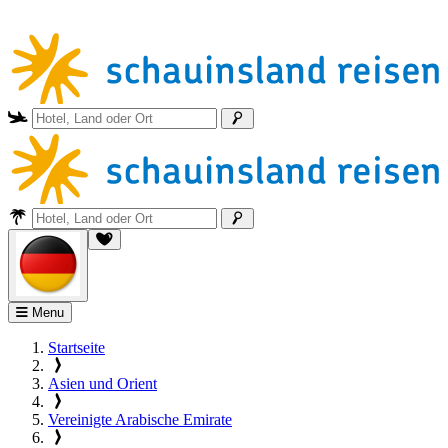
Menu
Startseite
Asien und Orient
Vereinigte Arabische Emirate