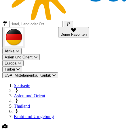
Deine Favoriten
Afrika
Asien und Orient
Europa
Türkei
USA, Mittelamerika, Karibik
Startseite
Asien und Orient
Thailand
Krabi und Umgebung