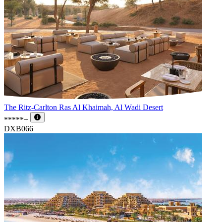
The Ritz-Carlton Ras Al Khaimah, Al Wadi Desert
*****+
DXB066