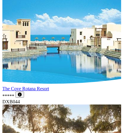
The Cove Rotana Resort
*****
DXB044