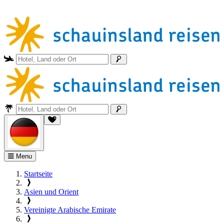
Menu
Startseite
Asien und Orient
Vereinigte Arabische Emirate