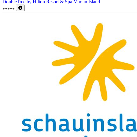
DoubleTree by Hilton Resort & Spa Marjan Island
*****