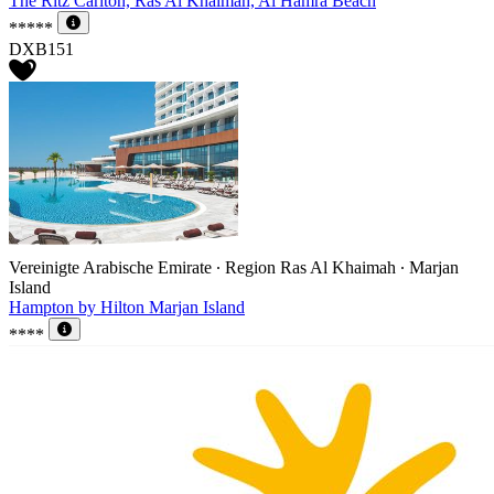
The Ritz Carlton, Ras Al Khaimah, Al Hamra Beach
*****
DXB151
Vereinigte Arabische Emirate ∙ Region Ras Al Khaimah ∙ Marjan
Island
Hampton by Hilton Marjan Island
****