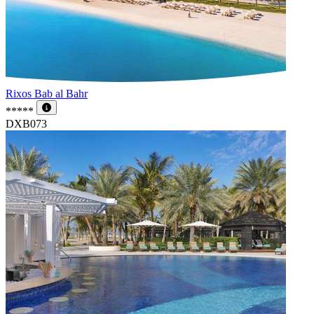
Rixos Bab al Bahr
*****
DXB073