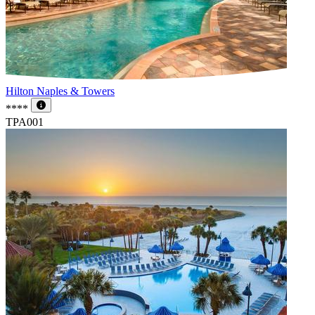
Hilton Naples & Towers
****
TPA001