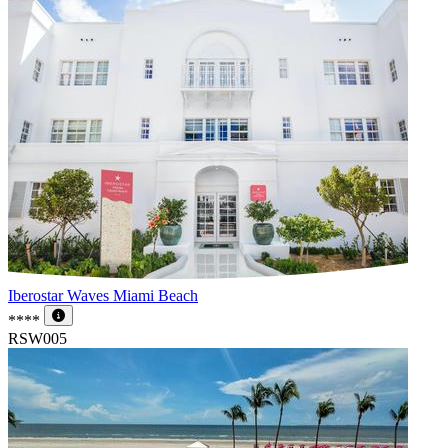
Iberostar Waves Miami Beach
****
RSW005