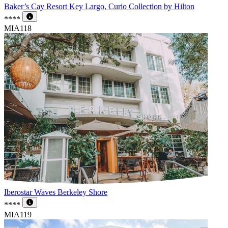
Baker’s Cay Resort Key Largo, Curio Collection by Hilton
****
MIA118
Iberostar Waves Berkeley Shore
****
MIA119