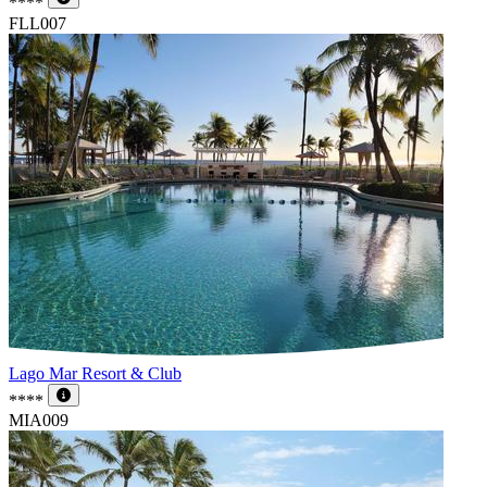
****
FLL007
Lago Mar Resort & Club
****
MIA009