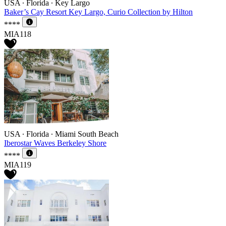
USA ∙ Florida ∙ Key Largo
Baker’s Cay Resort Key Largo, Curio Collection by Hilton
****
MIA118
USA ∙ Florida ∙ Miami South Beach
Iberostar Waves Berkeley Shore
****
MIA119