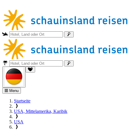
Menu
Startseite
USA, Mittelamerika, Karibik
USA