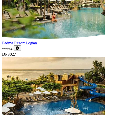
Padma Resort Legian
****+
DPS027