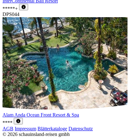
InterContinental Bali Resort
*****+
DPS044
Alam Anda Ocean Front Resort & Spa
****
AGB
Impressum
Blätterkataloge
Datenschutz
© 2026 schauinsland-reisen gmbh