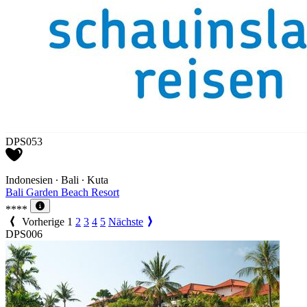
DPS053
Indonesien ∙ Bali ∙ Kuta
Bali Garden Beach Resort
****
Vorherige
1
2
3
4
5
Nächste
DPS006