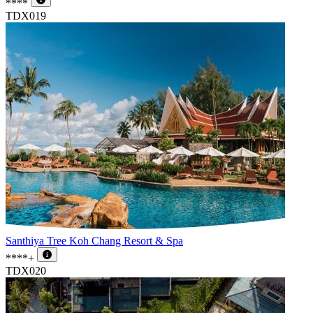
****
TDX019
Santhiya Tree Koh Chang Resort & Spa
****+
TDX020