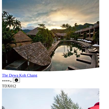
The Dewa Koh Chang
****+
TDX012