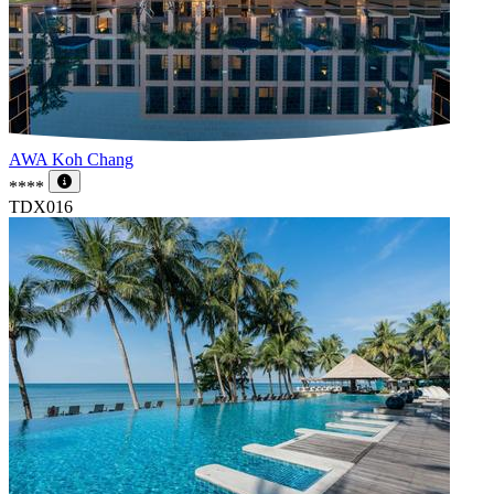
AWA Koh Chang
****
TDX016