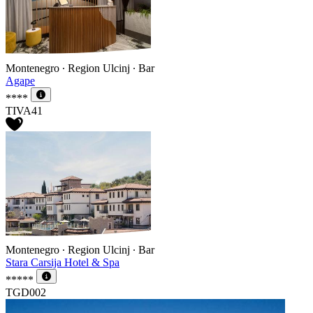
Montenegro ∙ Region Ulcinj ∙ Bar
Agape
****
TIVA41
Montenegro ∙ Region Ulcinj ∙ Bar
Stara Carsija Hotel & Spa
*****
TGD002