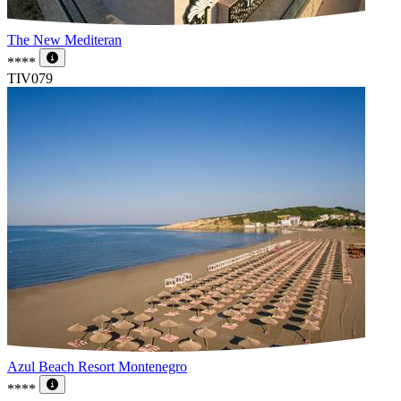
The New Mediteran
****
TIV079
Azul Beach Resort Montenegro
****