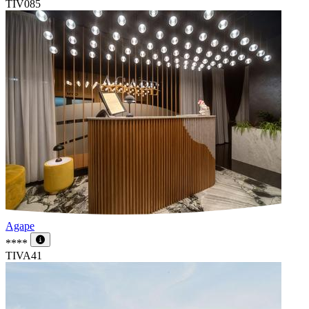
TIV085
Agape
****
TIVA41