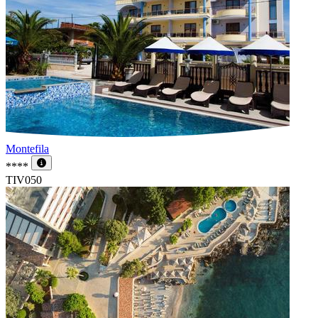
Montefila
****
TIV050