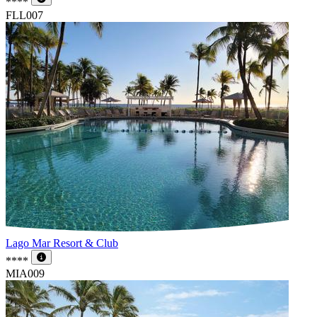
****
FLL007
Lago Mar Resort & Club
****
MIA009