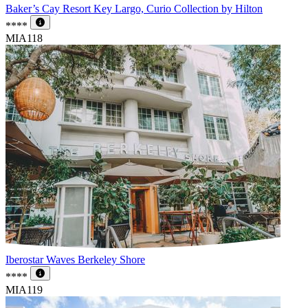
Baker’s Cay Resort Key Largo, Curio Collection by Hilton
****
MIA118
Iberostar Waves Berkeley Shore
****
MIA119