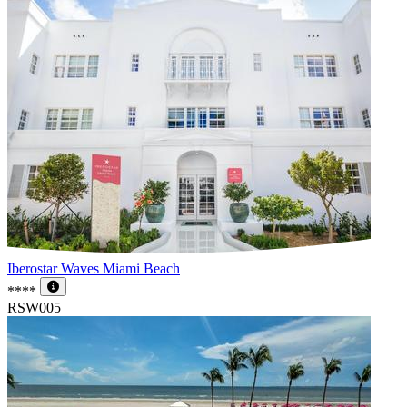
Iberostar Waves Miami Beach
****
RSW005