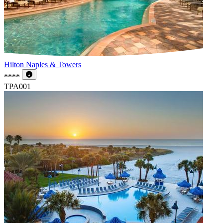
Hilton Naples & Towers
****
TPA001