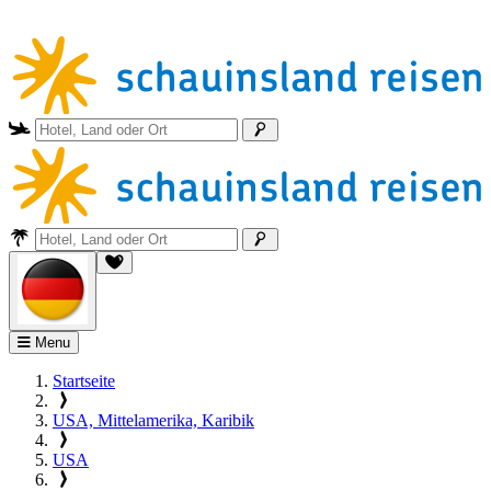
Menu
Startseite
USA, Mittelamerika, Karibik
USA