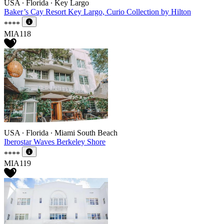
USA ∙ Florida ∙ Key Largo
Baker’s Cay Resort Key Largo, Curio Collection by Hilton
****
MIA118
USA ∙ Florida ∙ Miami South Beach
Iberostar Waves Berkeley Shore
****
MIA119