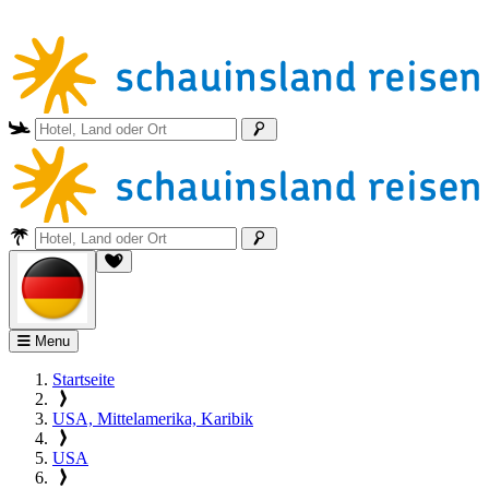
Menu
Startseite
USA, Mittelamerika, Karibik
USA