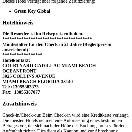
Dieses Hotel verfügt über folgende Zertifizierung:
Green Key Global
Hotelhinweis
Die Resortfee ist im Reisepreis enthalten.
**************************************
Mindestalter für den Check-in 21 Jahre (Begleitperson
ausreichend) !
*****************
Hotelkontakt:
COURTYARD CADILLAC MIAMI BEACH
OCEANFRONT
3925 COLLINS AVENUE
MIAMI BEACH FLORIDA 33140
Tel:+13055383373
Fax:+13055387077
Zusatzhinweis
Check-in/Check-out: Beim Check-in wird eine Kreditkarte verlangt.
Die meisten Hotels nehmen eine Autorisierung eines bestimmten
Betrages vor, der sich nach der Höhe des Buchungspreises für den
Aufenthalt richtet. Dies dient als Kaution und zur Abrechnung