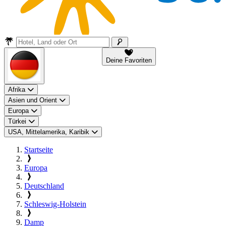
Deine Favoriten
Afrika
Asien und Orient
Europa
Türkei
USA, Mittelamerika, Karibik
Startseite
Europa
Deutschland
Schleswig-Holstein
Damp