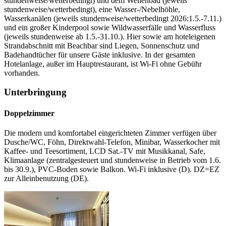
stundenweise/wetterbedingt) und dem Wellenbad (jeweils
stundenweise/wetterbedingt), eine Wasser-/Nebelhöhle,
Wasserkanälen (jeweils stundenweise/wetterbedingt 2026:1.5.-7.11.)
und ein großer Kinderpool sowie Wildwasserfälle und Wasserfluss
(jeweils stundenweise ab 1.5.-31.10.). Hier sowie am hoteleigenen
Strandabschnitt mit Beachbar sind Liegen, Sonnenschutz und
Badehandtücher für unsere Gäste inklusive. In der gesamten
Hotelanlage, außer im Hauptrestaurant, ist Wi-Fi ohne Gebühr
vorhanden.
Unterbringung
Doppelzimmer
Die modern und komfortabel eingerichteten Zimmer verfügen über
Dusche/WC, Föhn, Direktwahl-Telefon, Minibar, Wasserkocher mit
Kaffee- und Teesortiment, LCD Sat.-TV mit Musikkanal, Safe,
Klimaanlage (zentralgesteuert und stundenweise in Betrieb vom 1.6.
bis 30.9.), PVC-Boden sowie Balkon. Wi-Fi inklusive (D). DZ=EZ
zur Alleinbenutzung (DE).