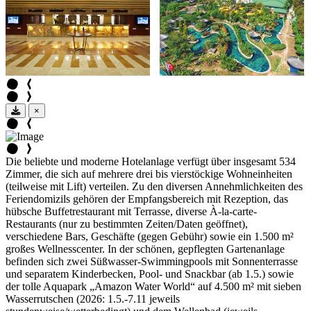
×
Die beliebte und moderne Hotelanlage verfügt über insgesamt 534
Zimmer, die sich auf mehrere drei bis vierstöckige Wohneinheiten
(teilweise mit Lift) verteilen. Zu den diversen Annehmlichkeiten des
Feriendomizils gehören der Empfangsbereich mit Rezeption, das
hübsche Buffetrestaurant mit Terrasse, diverse À-la-carte-
Restaurants (nur zu bestimmten Zeiten/Daten geöffnet),
verschiedene Bars, Geschäfte (gegen Gebühr) sowie ein 1.500 m²
großes Wellnesscenter. In der schönen, gepflegten Gartenanlage
befinden sich zwei Süßwasser-Swimmingpools mit Sonnenterrasse
und separatem Kinderbecken, Pool- und Snackbar (ab 1.5.) sowie
der tolle Aquapark „Amazon Water World“ auf 4.500 m² mit sieben
Wasserrutschen (2026: 1.5.-7.11 jeweils