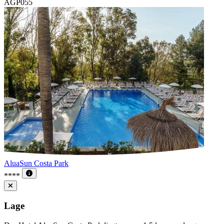
AGP055
AluaSun Costa Park
****
Lage