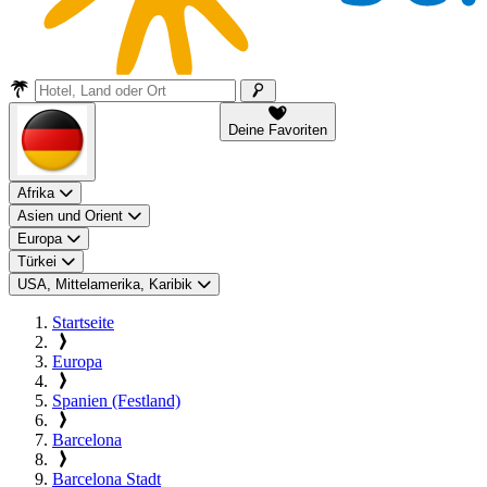
Deine Favoriten
Afrika
Asien und Orient
Europa
Türkei
USA, Mittelamerika, Karibik
Startseite
Europa
Spanien (Festland)
Barcelona
Barcelona Stadt