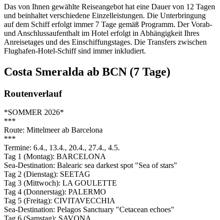
Das von Ihnen gewählte Reiseangebot hat eine Dauer von 12 Tagen
und beinhaltet verschiedene Einzelleistungen. Die Unterbringung
auf dem Schiff erfolgt immer 7 Tage gemäß Programm. Der Vorab-
und Anschlussaufenthalt im Hotel erfolgt in Abhängigkeit Ihres
Anreisetages und des Einschiffungstages. Die Transfers zwischen
Flughafen-Hotel-Schiff sind immer inkludiert.
Costa Smeralda ab BCN (7 Tage)
Routenverlauf
*SOMMER 2026*
***
Route: Mittelmeer ab Barcelona
***
Termine: 6.4., 13.4., 20.4., 27.4., 4.5.
Tag 1 (Montag): BARCELONA
Sea-Destination: Balearic sea darkest spot "Sea of stars"
Tag 2 (Dienstag): SEETAG
Tag 3 (Mittwoch): LA GOULETTE
Tag 4 (Donnerstag): PALERMO
Tag 5 (Freitag): CIVITAVECCHIA
Sea-Destination: Pelagos Sanctuary "Cetacean echoes"
Tag 6 (Samstag): SAVONA