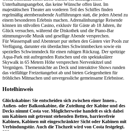
Unterhaltungsangebot, das keine Wünsche offen lässt. Im
majestätischen Theater am vorderen Teil des Schiffes finden
regelmäßig atemberaubende Aufführungen statt, die jeden Abend zu
einem besonderen Erlebnis machen. Adrenalinhungrige Reisende
können im stilvollen Casino, exklusiv für Gäste ab 18 Jahren, ihr
Glück versuchen, während die Diskothek und die Piano-Bar
stimmungsvolle Musik und gesellige Abende versprechen.
Für Wasserspaß und Abenteuer pur stehen den Gästen vier Pools zur
Verfügung, darunter ein überdachtes Schwimmbecken sowie ein
spezielles Schwimmdeck für einen ruhigen Rückzug. Der spritzige
Aqua-Park mit aufregenden Rutschen und ein spektakulärer
Skywalk in 65 Metern Höhe versprechen Nervenkitzel und
Vergnügen. Themennächte an Deck und interaktive Shows runden
das vielfältige Freizeitangebot ab und bieten Gelegenheiten für
fröhliches Mitmachen und unvergessliche gemeinsame Erlebnisse.
Hotelhinweis
Glückskabine: Sie entscheiden sich zwischen einer Innen-,
Außen- oder Balkonkabine, die Zuteilung der Kabine und des
Decks nimmt Costa vor. Möglicherweise handelt es sich dabei
um Kabinen mit getrennt stehenden Betten, barrierefreie
Kabinen, Kabinen mit eingeschränkter Sicht oder Kabinen mit
Verbindungstür. Auch die Tischzeit wird von Costa festgelegt.