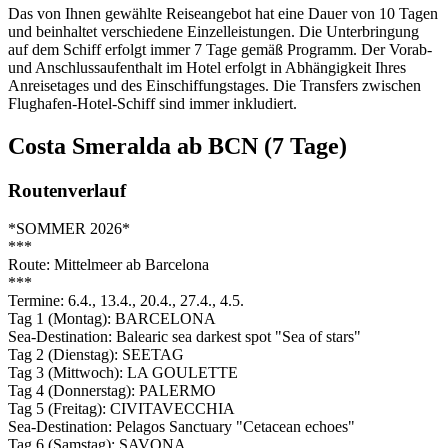
Das von Ihnen gewählte Reiseangebot hat eine Dauer von 10 Tagen
und beinhaltet verschiedene Einzelleistungen. Die Unterbringung
auf dem Schiff erfolgt immer 7 Tage gemäß Programm. Der Vorab-
und Anschlussaufenthalt im Hotel erfolgt in Abhängigkeit Ihres
Anreisetages und des Einschiffungstages. Die Transfers zwischen
Flughafen-Hotel-Schiff sind immer inkludiert.
Costa Smeralda ab BCN (7 Tage)
Routenverlauf
*SOMMER 2026*
***
Route: Mittelmeer ab Barcelona
***
Termine: 6.4., 13.4., 20.4., 27.4., 4.5.
Tag 1 (Montag): BARCELONA
Sea-Destination: Balearic sea darkest spot "Sea of stars"
Tag 2 (Dienstag): SEETAG
Tag 3 (Mittwoch): LA GOULETTE
Tag 4 (Donnerstag): PALERMO
Tag 5 (Freitag): CIVITAVECCHIA
Sea-Destination: Pelagos Sanctuary "Cetacean echoes"
Tag 6 (Samstag): SAVONA