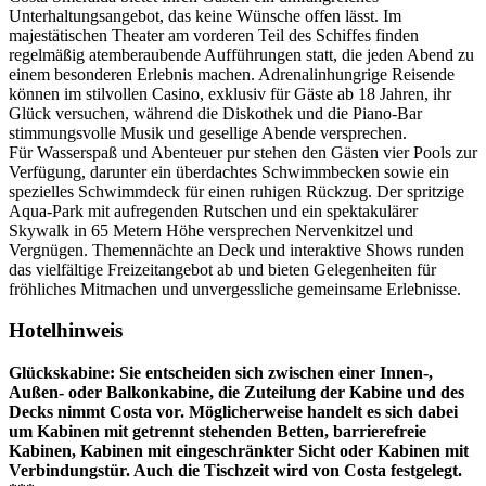
Unterhaltungsangebot, das keine Wünsche offen lässt. Im
majestätischen Theater am vorderen Teil des Schiffes finden
regelmäßig atemberaubende Aufführungen statt, die jeden Abend zu
einem besonderen Erlebnis machen. Adrenalinhungrige Reisende
können im stilvollen Casino, exklusiv für Gäste ab 18 Jahren, ihr
Glück versuchen, während die Diskothek und die Piano-Bar
stimmungsvolle Musik und gesellige Abende versprechen.
Für Wasserspaß und Abenteuer pur stehen den Gästen vier Pools zur
Verfügung, darunter ein überdachtes Schwimmbecken sowie ein
spezielles Schwimmdeck für einen ruhigen Rückzug. Der spritzige
Aqua-Park mit aufregenden Rutschen und ein spektakulärer
Skywalk in 65 Metern Höhe versprechen Nervenkitzel und
Vergnügen. Themennächte an Deck und interaktive Shows runden
das vielfältige Freizeitangebot ab und bieten Gelegenheiten für
fröhliches Mitmachen und unvergessliche gemeinsame Erlebnisse.
Hotelhinweis
Glückskabine: Sie entscheiden sich zwischen einer Innen-,
Außen- oder Balkonkabine, die Zuteilung der Kabine und des
Decks nimmt Costa vor. Möglicherweise handelt es sich dabei
um Kabinen mit getrennt stehenden Betten, barrierefreie
Kabinen, Kabinen mit eingeschränkter Sicht oder Kabinen mit
Verbindungstür. Auch die Tischzeit wird von Costa festgelegt.