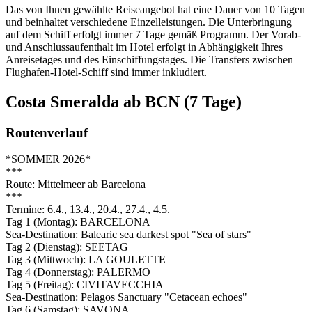
Das von Ihnen gewählte Reiseangebot hat eine Dauer von 10 Tagen
und beinhaltet verschiedene Einzelleistungen. Die Unterbringung
auf dem Schiff erfolgt immer 7 Tage gemäß Programm. Der Vorab-
und Anschlussaufenthalt im Hotel erfolgt in Abhängigkeit Ihres
Anreisetages und des Einschiffungstages. Die Transfers zwischen
Flughafen-Hotel-Schiff sind immer inkludiert.
Costa Smeralda ab BCN (7 Tage)
Routenverlauf
*SOMMER 2026*
***
Route: Mittelmeer ab Barcelona
***
Termine: 6.4., 13.4., 20.4., 27.4., 4.5.
Tag 1 (Montag): BARCELONA
Sea-Destination: Balearic sea darkest spot "Sea of stars"
Tag 2 (Dienstag): SEETAG
Tag 3 (Mittwoch): LA GOULETTE
Tag 4 (Donnerstag): PALERMO
Tag 5 (Freitag): CIVITAVECCHIA
Sea-Destination: Pelagos Sanctuary "Cetacean echoes"
Tag 6 (Samstag): SAVONA