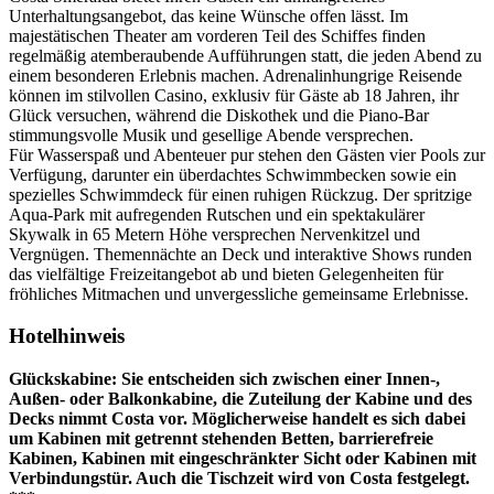
Unterhaltungsangebot, das keine Wünsche offen lässt. Im
majestätischen Theater am vorderen Teil des Schiffes finden
regelmäßig atemberaubende Aufführungen statt, die jeden Abend zu
einem besonderen Erlebnis machen. Adrenalinhungrige Reisende
können im stilvollen Casino, exklusiv für Gäste ab 18 Jahren, ihr
Glück versuchen, während die Diskothek und die Piano-Bar
stimmungsvolle Musik und gesellige Abende versprechen.
Für Wasserspaß und Abenteuer pur stehen den Gästen vier Pools zur
Verfügung, darunter ein überdachtes Schwimmbecken sowie ein
spezielles Schwimmdeck für einen ruhigen Rückzug. Der spritzige
Aqua-Park mit aufregenden Rutschen und ein spektakulärer
Skywalk in 65 Metern Höhe versprechen Nervenkitzel und
Vergnügen. Themennächte an Deck und interaktive Shows runden
das vielfältige Freizeitangebot ab und bieten Gelegenheiten für
fröhliches Mitmachen und unvergessliche gemeinsame Erlebnisse.
Hotelhinweis
Glückskabine: Sie entscheiden sich zwischen einer Innen-,
Außen- oder Balkonkabine, die Zuteilung der Kabine und des
Decks nimmt Costa vor. Möglicherweise handelt es sich dabei
um Kabinen mit getrennt stehenden Betten, barrierefreie
Kabinen, Kabinen mit eingeschränkter Sicht oder Kabinen mit
Verbindungstür. Auch die Tischzeit wird von Costa festgelegt.