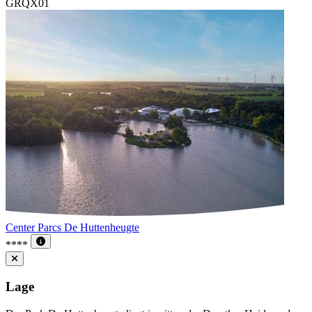
GRQX01
Center Parcs De Huttenheugte
****
Lage