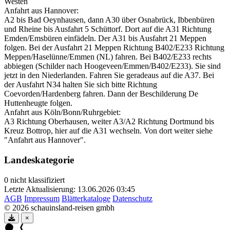
Westen
Anfahrt aus Hannover:
A2 bis Bad Oeynhausen, dann A30 über Osnabrück, Ibbenbüren
und Rheine bis Ausfahrt 5 Schüttorf. Dort auf die A31 Richtung
Emden/Emsbüren einfädeln. Der A31 bis Ausfahrt 21 Meppen
folgen. Bei der Ausfahrt 21 Meppen Richtung B402/E233 Richtung
Meppen/Haselünne/Emmen (NL) fahren. Bei B402/E233 rechts
abbiegen (Schilder nach Hoogeveen/Emmen/B402/E233). Sie sind
jetzt in den Niederlanden. Fahren Sie geradeaus auf die A37. Bei
der Ausfahrt N34 halten Sie sich bitte Richtung
Coevorden/Hardenberg fahren. Dann der Beschilderung De
Huttenheugte folgen.
Anfahrt aus Köln/Bonn/Ruhrgebiet:
A3 Richtung Oberhausen, weiter A3/A2 Richtung Dortmund bis
Kreuz Bottrop, hier auf die A31 wechseln. Von dort weiter siehe
"Anfahrt aus Hannover".
Landeskategorie
0 nicht klassifiziert
Letzte Aktualisierung: 13.06.2026 03:45
AGB
Impressum
Blätterkataloge
Datenschutz
© 2026 schauinsland-reisen gmbh
×