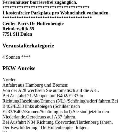
Ferienhäuser barrierefrei zugänglich.
*************************************
1 kostenfreier Parkplatz pro Wohneinheit vorhanden.
**************************************
Center Parcs De Huttenheugte
Reindersdijk 55
7751 SH Dalen
Veranstalterkategorie
4 Sonnen
****
PKW-Anreise
Norden
Anfahrt aus Hamburg und Bremen:
Von der A28 wechseln Sie automatisch auf die A31.
Bei Ausfahrt 21-Meppen auf B402/E233 in
RichtungHaselünne/Emmen (NL) /Schöninghsdorf fahren.Bei
B402/E233 links abbiegen (Schilder nach
E233/B402/Emmen/Schöninghsdorf).Sie sind jetzt in den
Niederlande.Geradeaus auf A37 fahren.
Bei Ausfahrt N34 Richtung Coevorden/Hardenberg fahren.
Der Beschilderung "De Huttenheugte" folgen.