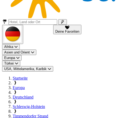
Deine Favoriten
Afrika
Asien und Orient
Europa
Türkei
USA, Mittelamerika, Karibik
Startseite
Europa
Deutschland
Schleswig-Holstein
Timmendorfer Strand