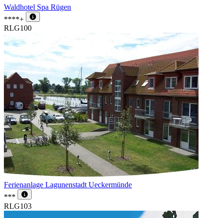
Waldhotel Spa Rügen
****+
RLG100
Ferienanlage Lagunenstadt Ueckermünde
***
RLG103