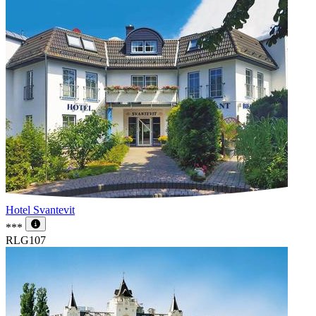
Hotel Svantevit
***
RLG107