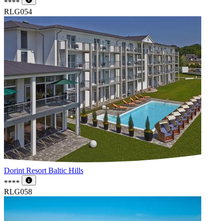
****
RLG054
Dorint Resort Baltic Hills
****
RLG058