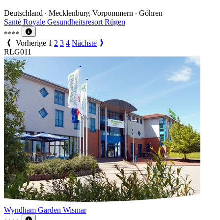
Deutschland ∙ Mecklenburg-Vorpommern ∙ Göhren
Santé Royale Gesundheitsresort Rügen
****
Vorherige
1
2
3
4
Nächste
RLG011
Wyndham Garden Wismar