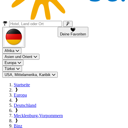
Deine Favoriten
Afrika
Asien und Orient
Europa
Türkei
USA, Mittelamerika, Karibik
Startseite
Europa
Deutschland
Mecklenburg-Vorpommern
Binz