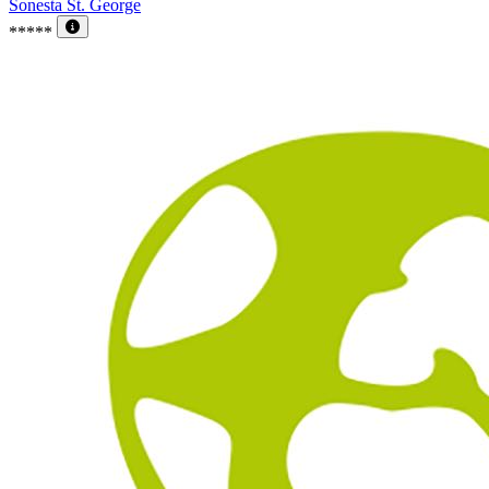
Sonesta St. George
*****