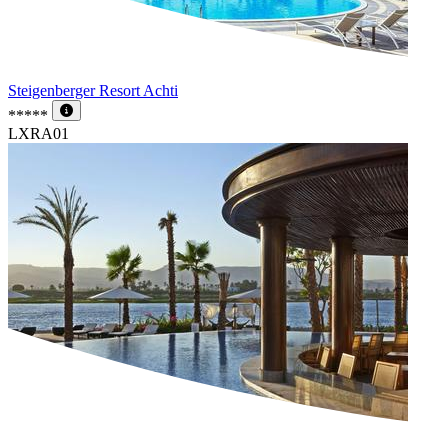
Steigenberger Resort Achti
*****
LXRA01