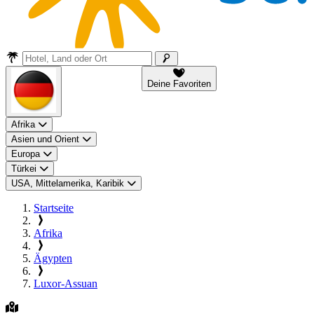
Deine Favoriten
Afrika
Asien und Orient
Europa
Türkei
USA, Mittelamerika, Karibik
Startseite
Afrika
Ägypten
Luxor-Assuan