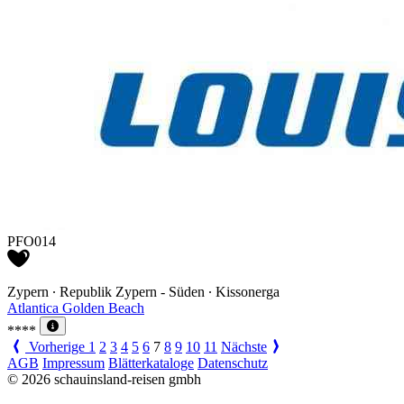
PFO014
Zypern ∙ Republik Zypern - Süden ∙ Kissonerga
Atlantica Golden Beach
****
Vorherige
1
2
3
4
5
6
7
8
9
10
11
Nächste
AGB
Impressum
Blätterkataloge
Datenschutz
© 2026 schauinsland-reisen gmbh