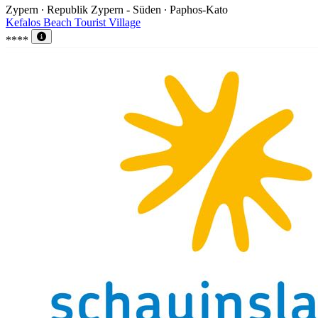
Zypern ∙ Republik Zypern - Süden ∙ Paphos-Kato
Kefalos Beach Tourist Village
****