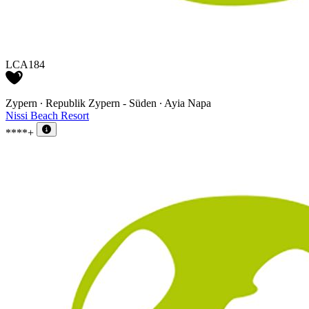
LCA184
Zypern ∙ Republik Zypern - Süden ∙ Ayia Napa
Nissi Beach Resort
****+