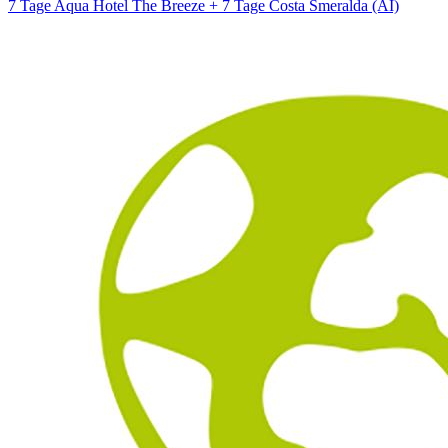
7 Tage Aqua Hotel The Breeze + 7 Tage Costa Smeralda (AI)