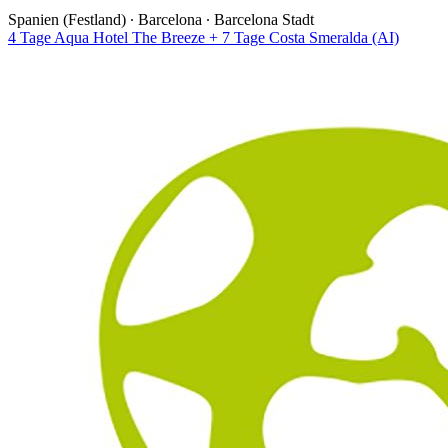
Spanien (Festland) ∙ Barcelona ∙ Barcelona Stadt
4 Tage Aqua Hotel The Breeze + 7 Tage Costa Smeralda (AI)