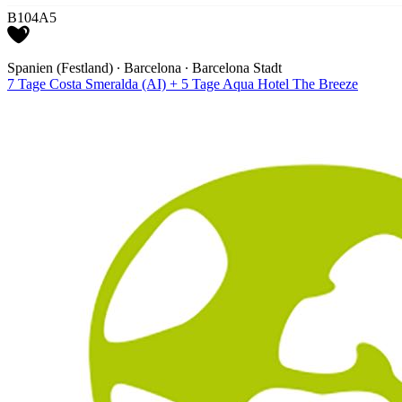
B104A5
Spanien (Festland) ∙ Barcelona ∙ Barcelona Stadt
7 Tage Costa Smeralda (AI) + 5 Tage Aqua Hotel The Breeze