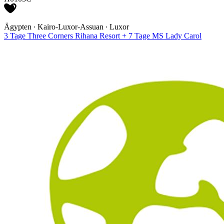
Ägypten ∙ Kairo-Luxor-Assuan ∙ Luxor
3 Tage Three Corners Rihana Resort + 7 Tage MS Lady Carol