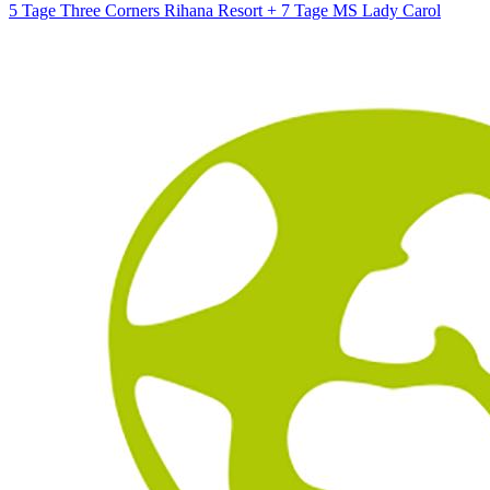
5 Tage Three Corners Rihana Resort + 7 Tage MS Lady Carol