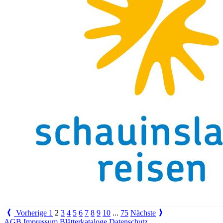
Vorherige
1
2
3
4
5
6
7
8
9
10
...
75
Nächste
AGB
Impressum
Blätterkataloge
Datenschutz