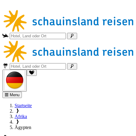
Menu
Startseite
Afrika
Ägypten