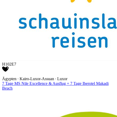
H102E7
Ägypten ∙ Kairo-Luxor-Assuan ∙ Luxor
7 Tage MS Nile Excellence & Ausflug + 7 Tage Iberotel Makadi
Beach