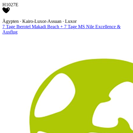
H1027E
Ägypten ∙ Kairo-Luxor-Assuan ∙ Luxor
7 Tage Iberotel Makadi Beach + 7 Tage MS Nile Excellence &
Ausflug