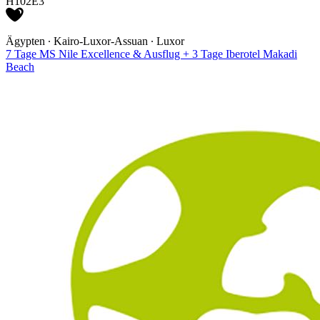
H102E3
Ägypten ∙ Kairo-Luxor-Assuan ∙ Luxor
7 Tage MS Nile Excellence & Ausflug + 3 Tage Iberotel Makadi
Beach