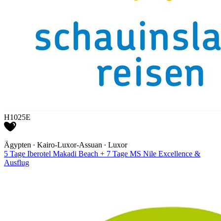
H1025E
Ägypten ∙ Kairo-Luxor-Assuan ∙ Luxor
5 Tage Iberotel Makadi Beach + 7 Tage MS Nile Excellence &
Ausflug