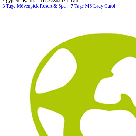
Ägypten ∙ Kairo-Luxor-Assuan ∙ Luxor
3 Tage Mövenpick Resort & Spa + 7 Tage MS Lady Carol