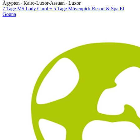
Ägypten ∙ Kairo-Luxor-Assuan ∙ Luxor
7 Tage MS Lady Carol + 5 Tage Mövenpick Resort & Spa El
Gouna