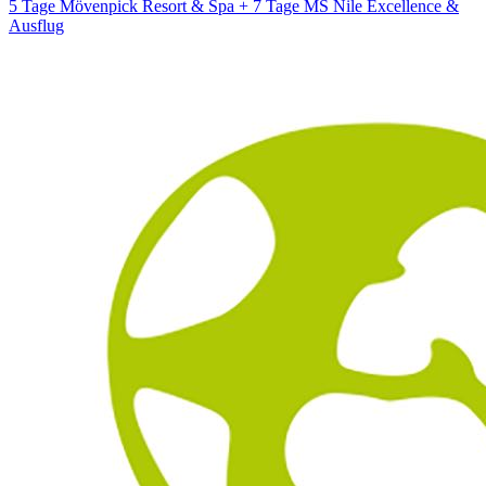
5 Tage Mövenpick Resort & Spa + 7 Tage MS Nile Excellence &
Ausflug